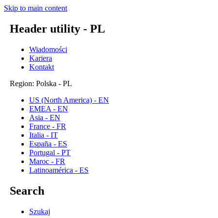
Skip to main content
Header utility - PL
Wiadomości
Kariera
Kontakt
Region: Polska - PL
US (North America) - EN
EMEA - EN
Asia - EN
France - FR
Italia - IT
España - ES
Portugal - PT
Maroc - FR
Latinoamérica - ES
Search
Szukaj