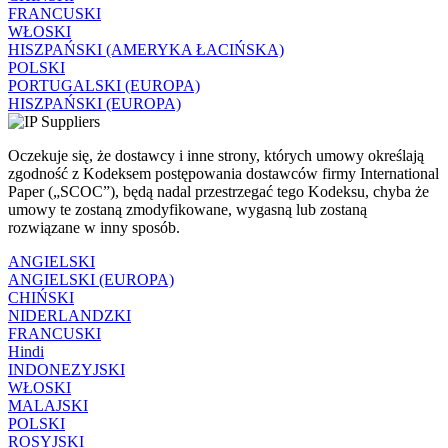
FRANCUSKI
WŁOSKI
HISZPAŃSKI (AMERYKA ŁACIŃSKA)
POLSKI
PORTUGALSKI (EUROPA)
HISZPAŃSKI (EUROPA)
Oczekuje się, że dostawcy i inne strony, których umowy określają
zgodność z Kodeksem postępowania dostawców firmy International
Paper („SCOC”), będą nadal przestrzegać tego Kodeksu, chyba że
umowy te zostaną zmodyfikowane, wygasną lub zostaną
rozwiązane w inny sposób.
ANGIELSKI
ANGIELSKI (EUROPA)
CHIŃSKI
NIDERLANDZKI
FRANCUSKI
Hindi
INDONEZYJSKI
WŁOSKI
MALAJSKI
POLSKI
ROSYJSKI