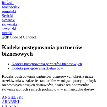
litewski
Macedoński
rumuński
Serbski
słowacki
słoweński
szwedzki
turecki
Kodeks postępowania partnerów
biznesowych
Kodeks postępowania partnerów biznesowych
Kodeks postępowania dostawców
Kodeks postępowania partnerów biznesowych określa nasze
oczekiwania w zakresie standardów w miejscu pracy i praktyk
biznesowych naszych dostawców, a także ich podmiotów
stowarzyszonych i innych podmiotów w ich łańcuchu dostaw.
ANGIELSKI
ARABSKI
CHIŃSKI