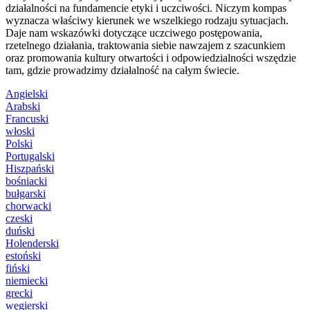
działalności na fundamencie etyki i uczciwości. Niczym kompas
wyznacza właściwy kierunek we wszelkiego rodzaju sytuacjach.
Daje nam wskazówki dotyczące uczciwego postępowania,
rzetelnego działania, traktowania siebie nawzajem z szacunkiem
oraz promowania kultury otwartości i odpowiedzialności wszędzie
tam, gdzie prowadzimy działalność na całym świecie.
Angielski
Arabski
Francuski
włoski
Polski
Portugalski
Hiszpański
bośniacki
bułgarski
chorwacki
czeski
duński
Holenderski
estoński
fiński
niemiecki
grecki
węgierski