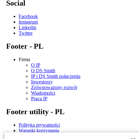
Social
Facebook
Instagram
Linkedin
Twitter
Footer - PL
Firma
O IP
O DS Smith
IP i DS Smith połączeniu
Inwestorzy
Zrównoważony rozwój
Wiadomości
Praca IP
Footer utility - PL
Polityka prywatności
Warunki korzystania
Ujawnienie informacji