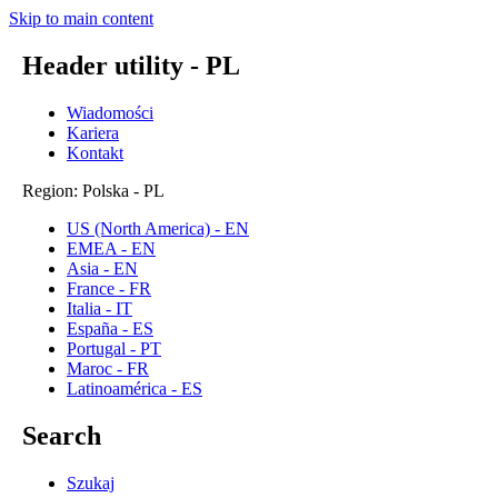
Skip to main content
Header utility - PL
Wiadomości
Kariera
Kontakt
Region: Polska - PL
US (North America) - EN
EMEA - EN
Asia - EN
France - FR
Italia - IT
España - ES
Portugal - PT
Maroc - FR
Latinoamérica - ES
Search
Szukaj