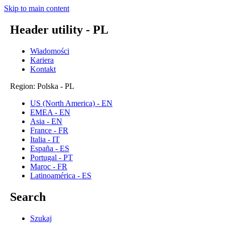
Skip to main content
Header utility - PL
Wiadomości
Kariera
Kontakt
Region: Polska - PL
US (North America) - EN
EMEA - EN
Asia - EN
France - FR
Italia - IT
España - ES
Portugal - PT
Maroc - FR
Latinoamérica - ES
Search
Szukaj