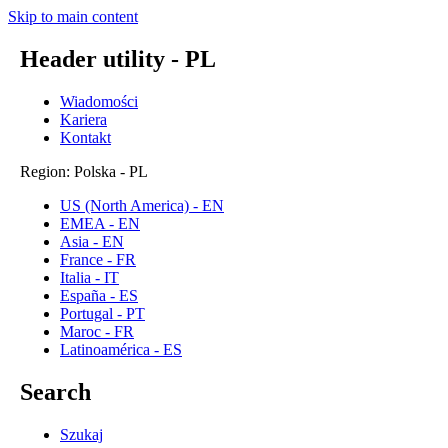
Skip to main content
Header utility - PL
Wiadomości
Kariera
Kontakt
Region: Polska - PL
US (North America) - EN
EMEA - EN
Asia - EN
France - FR
Italia - IT
España - ES
Portugal - PT
Maroc - FR
Latinoamérica - ES
Search
Szukaj