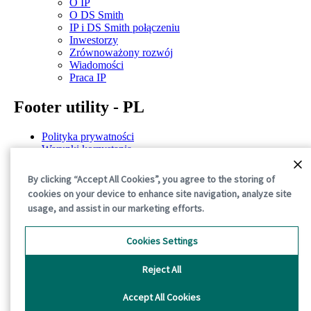
O IP
O DS Smith
IP i DS Smith połączeniu
Inwestorzy
Zrównoważony rozwój
Wiadomości
Praca IP
Footer utility - PL
Polityka prywatności
Warunki korzystania
Ujawnienie informacji
Polityka dotycząca plików cookie
By clicking “Accept All Cookies”, you agree to the storing of
Ogólne warunki
cookies on your device to enhance site navigation, analyze site
usage, and assist in our marketing efforts.
©2026 International Paper. All Rights Reserved.
Cookies Settings
Reject All
Accept All Cookies