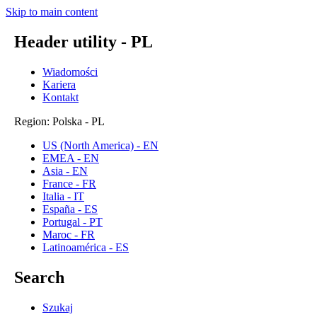
Skip to main content
Header utility - PL
Wiadomości
Kariera
Kontakt
Region: Polska - PL
US (North America) - EN
EMEA - EN
Asia - EN
France - FR
Italia - IT
España - ES
Portugal - PT
Maroc - FR
Latinoamérica - ES
Search
Szukaj