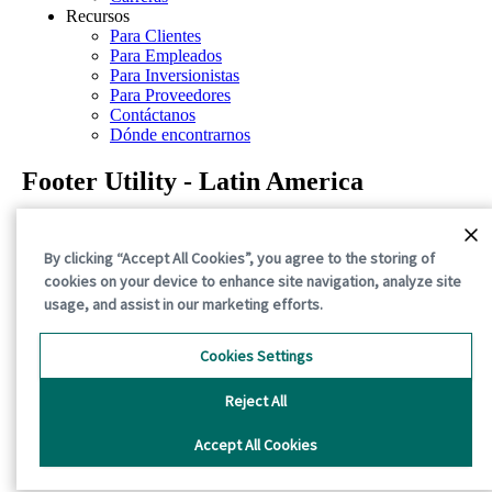
Recursos
Para Clientes
Para Empleados
Para Inversionistas
Para Proveedores
Contáctanos
Dónde encontrarnos
Footer Utility - Latin America
Aviso de privacidad
Términos de uso
By clicking “Accept All Cookies”, you agree to the storing of
Declaraciones sobre la divulgación
cookies on your device to enhance site navigation, analyze site
Aviso sobre cookies
usage, and assist in our marketing efforts.
©2026 International Paper. All Rights Reserved.
Cookies Settings
Reject All
Accept All Cookies