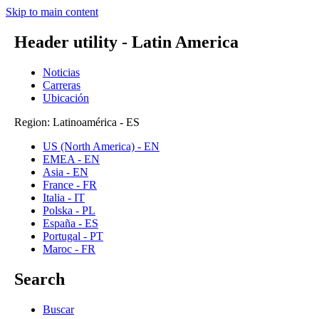
Skip to main content
Header utility - Latin America
Noticias
Carreras
Ubicación
Region: Latinoamérica - ES
US (North America) - EN
EMEA - EN
Asia - EN
France - FR
Italia - IT
Polska - PL
España - ES
Portugal - PT
Maroc - FR
Search
Buscar