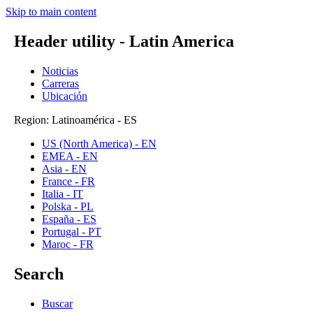
Skip to main content
Header utility - Latin America
Noticias
Carreras
Ubicación
Region: Latinoamérica - ES
US (North America) - EN
EMEA - EN
Asia - EN
France - FR
Italia - IT
Polska - PL
España - ES
Portugal - PT
Maroc - FR
Search
Buscar