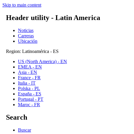
Skip to main content
Header utility - Latin America
Noticias
Carreras
Ubicación
Region: Latinoamérica - ES
US (North America) - EN
EMEA - EN
Asia - EN
France - FR
Italia - IT
Polska - PL
España - ES
Portugal - PT
Maroc - FR
Search
Buscar