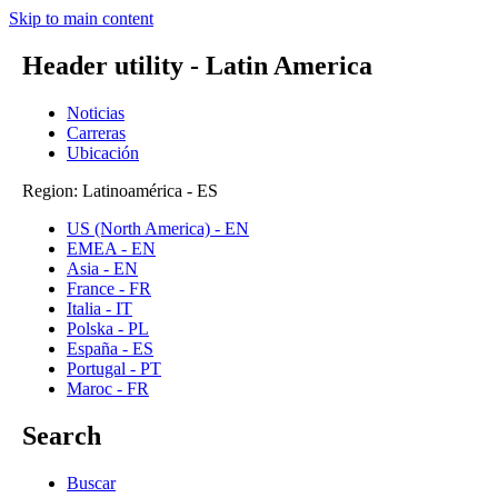
Skip to main content
Header utility - Latin America
Noticias
Carreras
Ubicación
Region: Latinoamérica - ES
US (North America) - EN
EMEA - EN
Asia - EN
France - FR
Italia - IT
Polska - PL
España - ES
Portugal - PT
Maroc - FR
Search
Buscar