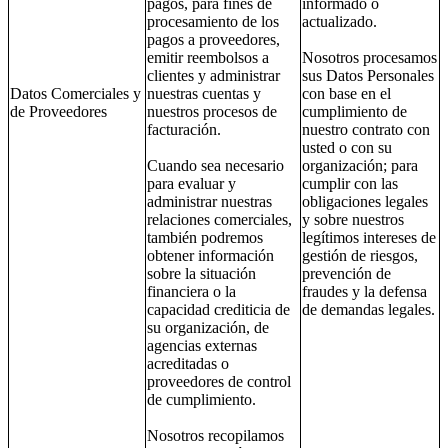
pagos, para fines de
informado o
procesamiento de los
actualizado.
pagos a proveedores,
emitir reembolsos a
Nosotros procesamos
clientes y administrar
sus Datos Personales
Datos Comerciales y
nuestras cuentas y
con base en el
de Proveedores
nuestros procesos de
cumplimiento de
facturación.
nuestro contrato con
usted o con su
Cuando sea necesario
organización; para
para evaluar y
cumplir con las
administrar nuestras
obligaciones legales
relaciones comerciales,
y sobre nuestros
también podremos
legítimos intereses de
obtener información
gestión de riesgos,
sobre la situación
prevención de
financiera o la
fraudes y la defensa
capacidad crediticia de
de demandas legales.
su organización, de
agencias externas
acreditadas o
proveedores de control
de cumplimiento.
Nosotros recopilamos