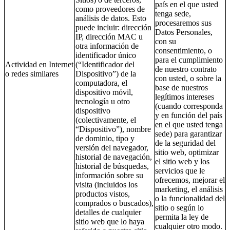
país en el que usted
como proveedores de
tenga sede,
análisis de datos. Esto
procesaremos sus
puede incluir: dirección
Datos Personales,
IP, dirección MAC u
con su
otra información de
consentimiento, o
identificador único
para el cumplimiento
Actividad en Internet
(“Identificador del
de nuestro contrato
o redes similares
Dispositivo”) de la
con usted, o sobre la
computadora, el
base de nuestros
dispositivo móvil,
legítimos intereses
tecnología u otro
(cuando corresponda
dispositivo
y en función del país
(colectivamente, el
en el que usted tenga
“Dispositivo”), nombre
sede) para garantizar
de dominio, tipo y
de la seguridad del
versión del navegador,
sitio web, optimizar
historial de navegación,
el sitio web y los
historial de búsquedas,
servicios que le
información sobre su
ofrecemos, mejorar el
visita (incluidos los
marketing, el análisis
productos vistos,
o la funcionalidad del
comprados o buscados),
sitio o según lo
detalles de cualquier
permita la ley de
sitio web que lo haya
cualquier otro modo.