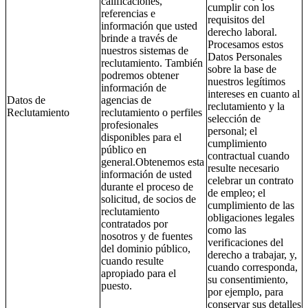
calificaciones,
cumplir con los
referencias e
requisitos del
información que usted
derecho laboral.
brinde a través de
Procesamos estos
nuestros sistemas de
Datos Personales
reclutamiento. También
sobre la base de
podremos obtener
nuestros legítimos
información de
intereses en cuanto al
Datos de
agencias de
reclutamiento y la
Reclutamiento
reclutamiento o perfiles
selección de
profesionales
personal; el
disponibles para el
cumplimiento
público en
contractual cuando
general.Obtenemos esta
resulte necesario
información de usted
celebrar un contrato
durante el proceso de
de empleo; el
solicitud, de socios de
cumplimiento de las
reclutamiento
obligaciones legales
contratados por
como las
nosotros y de fuentes
verificaciones del
del dominio público,
derecho a trabajar, y,
cuando resulte
cuando corresponda,
apropiado para el
su consentimiento,
puesto.
por ejemplo, para
conservar sus detalles