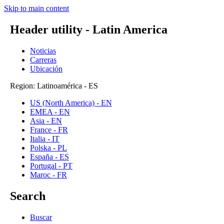
Skip to main content
Header utility - Latin America
Noticias
Carreras
Ubicación
Region: Latinoamérica - ES
US (North America) - EN
EMEA - EN
Asia - EN
France - FR
Italia - IT
Polska - PL
España - ES
Portugal - PT
Maroc - FR
Search
Buscar