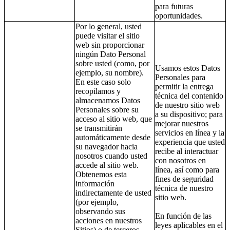
para futuras
oportunidades.
Por lo general, usted
puede visitar el sitio
web sin proporcionar
ningún Dato Personal
sobre usted (como, por
Usamos estos Datos
ejemplo, su nombre).
Personales para
En este caso solo
permitir la entrega
recopilamos y
técnica del contenido
almacenamos Datos
de nuestro sitio web
Personales sobre su
a su dispositivo; para
acceso al sitio web, que
mejorar nuestros
se transmitirán
servicios en línea y la
automáticamente desde
experiencia que usted
su navegador hacia
recibe al interactuar
nosotros cuando usted
con nosotros en
accede al sitio web.
línea, así como para
Obtenemos esta
fines de seguridad
información
técnica de nuestro
indirectamente de usted
sitio web.
(por ejemplo,
observando sus
En función de las
acciones en nuestros
leyes aplicables en el
Sitios) o de terceros,