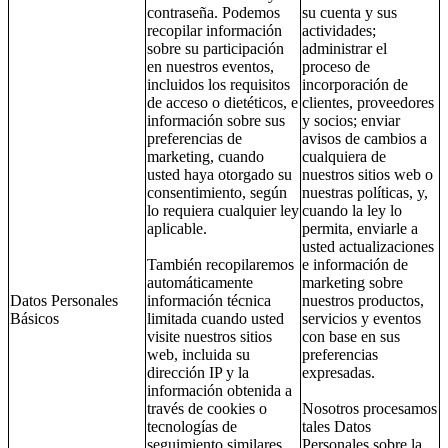
contraseña. Podemos
su cuenta y sus
recopilar información
actividades;
sobre su participación
administrar el
en nuestros eventos,
proceso de
incluidos los requisitos
incorporación de
de acceso o dietéticos, e
clientes, proveedores
información sobre sus
y socios; enviar
preferencias de
avisos de cambios a
marketing, cuando
cualquiera de
usted haya otorgado su
nuestros sitios web o
consentimiento, según
nuestras políticas, y,
lo requiera cualquier ley
cuando la ley lo
aplicable.
permita, enviarle a
usted actualizaciones
También recopilaremos
e información de
automáticamente
marketing sobre
Datos Personales
información técnica
nuestros productos,
Básicos
limitada cuando usted
servicios y eventos
visite nuestros sitios
con base en sus
web, incluida su
preferencias
dirección IP y la
expresadas.
información obtenida a
través de cookies o
Nosotros procesamos
tecnologías de
tales Datos
seguimiento similares,
Personales sobre la