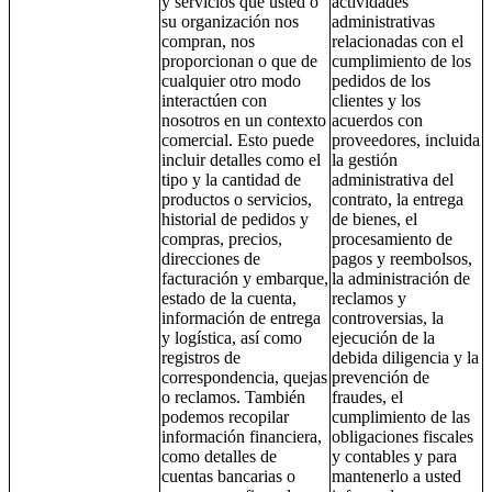
y servicios que usted o
actividades
su organización nos
administrativas
compran, nos
relacionadas con el
proporcionan o que de
cumplimiento de los
cualquier otro modo
pedidos de los
interactúen con
clientes y los
nosotros en un contexto
acuerdos con
comercial. Esto puede
proveedores, incluida
incluir detalles como el
la gestión
tipo y la cantidad de
administrativa del
productos o servicios,
contrato, la entrega
historial de pedidos y
de bienes, el
compras, precios,
procesamiento de
direcciones de
pagos y reembolsos,
facturación y embarque,
la administración de
estado de la cuenta,
reclamos y
información de entrega
controversias, la
y logística, así como
ejecución de la
registros de
debida diligencia y la
correspondencia, quejas
prevención de
o reclamos. También
fraudes, el
podemos recopilar
cumplimiento de las
información financiera,
obligaciones fiscales
como detalles de
y contables y para
cuentas bancarias o
mantenerlo a usted