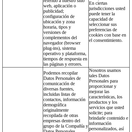
referido a nuestro sitio
En ciertas
web, aplicación o
jurisdicciones usted
publicidad;
puede tener la
configuración de
capacidad de
ubicación y zona
seleccionar sus
horaria, tipos y
preferencias de
versiones de
cookies con base en
complementos del
el consentimiento.
navegador (browser
plug-ins), sistema
operativo y plataforma,
tiempos de respuesta en
las páginas y errores.
Nosotros usamos
Podemos recopilar
tales Datos
Datos Personales de
Personales para
comunicación de
proporcionar y
diversas fuentes,
mejorar las
incluidas listas de
características, los
contactos, información
productos y los
demográfica
servicios que usted
originalmente
solicite; para
recopilada de otras
brindarle contenido e
empresas dentro del
información
grupo de la Compañía y
personalizados, así
Datos Personales