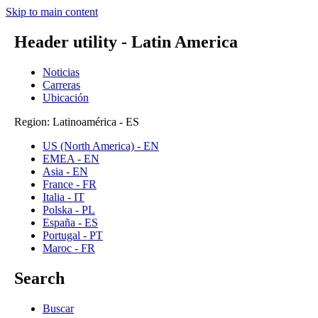
Skip to main content
Header utility - Latin America
Noticias
Carreras
Ubicación
Region: Latinoamérica - ES
US (North America) - EN
EMEA - EN
Asia - EN
France - FR
Italia - IT
Polska - PL
España - ES
Portugal - PT
Maroc - FR
Search
Buscar