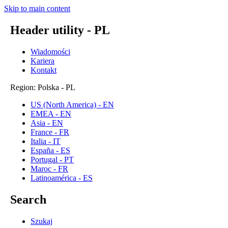
Skip to main content
Header utility - PL
Wiadomości
Kariera
Kontakt
Region: Polska - PL
US (North America) - EN
EMEA - EN
Asia - EN
France - FR
Italia - IT
España - ES
Portugal - PT
Maroc - FR
Latinoamérica - ES
Search
Szukaj