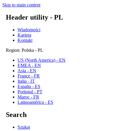
Skip to main content
Header utility - PL
Wiadomości
Kariera
Kontakt
Region: Polska - PL
US (North America) - EN
EMEA - EN
Asia - EN
France - FR
Italia - IT
España - ES
Portugal - PT
Maroc - FR
Latinoamérica - ES
Search
Szukaj