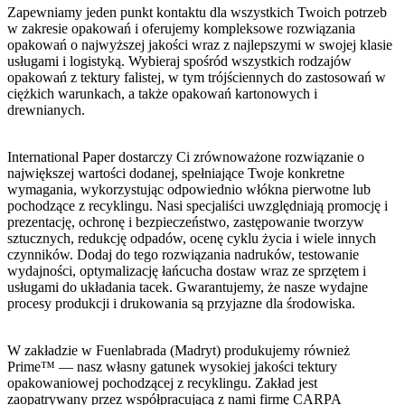
Zapewniamy jeden punkt kontaktu dla wszystkich Twoich potrzeb
w zakresie opakowań i oferujemy kompleksowe rozwiązania
opakowań o najwyższej jakości wraz z najlepszymi w swojej klasie
usługami i logistyką. Wybieraj spośród wszystkich rodzajów
opakowań z tektury falistej, w tym trójściennych do zastosowań w
ciężkich warunkach, a także opakowań kartonowych i
drewnianych.
International Paper dostarczy Ci zrównoważone rozwiązanie o
największej wartości dodanej, spełniające Twoje konkretne
wymagania, wykorzystując odpowiednio włókna pierwotne lub
pochodzące z recyklingu. Nasi specjaliści uwzględniają promocję i
prezentację, ochronę i bezpieczeństwo, zastępowanie tworzyw
sztucznych, redukcję odpadów, ocenę cyklu życia i wiele innych
czynników. Dodaj do tego rozwiązania nadruków, testowanie
wydajności, optymalizację łańcucha dostaw wraz ze sprzętem i
usługami do układania tacek. Gwarantujemy, że nasze wydajne
procesy produkcji i drukowania są przyjazne dla środowiska.
W zakładzie w Fuenlabrada (Madryt) produkujemy również
Prime™ — nasz własny gatunek wysokiej jakości tektury
opakowaniowej pochodzącej z recyklingu. Zakład jest
zaopatrywany przez współpracującą z nami firmę CARPA