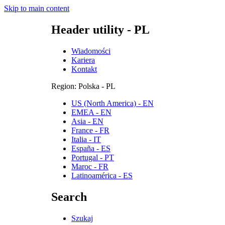
Skip to main content
Header utility - PL
Wiadomości
Kariera
Kontakt
Region: Polska - PL
US (North America) - EN
EMEA - EN
Asia - EN
France - FR
Italia - IT
España - ES
Portugal - PT
Maroc - FR
Latinoamérica - ES
Search
Szukaj