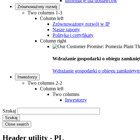
Informacje dla dostawców
Zrównoważony rozwój
Two columns 1-3
Column left
Zrównoważony rozwój w IP
Nasze raporty
Polityka i certyfikaty
Column right
Wdrażanie gospodarki o obiegu zamknięt
Wdrażanie gospodarki o obiegu zamkniętym
Inwestorzy
Two columns 2-2
Column left
Two columns
Inwestorzy
Szukaj
Close search
Header utility - PL