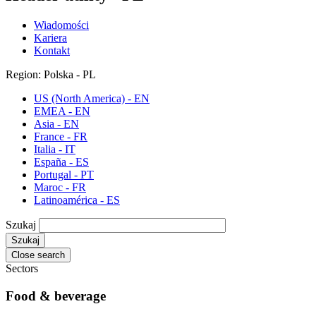
Wiadomości
Kariera
Kontakt
Region: Polska - PL
US (North America) - EN
EMEA - EN
Asia - EN
France - FR
Italia - IT
España - ES
Portugal - PT
Maroc - FR
Latinoamérica - ES
Szukaj
Close search
Sectors
Food & beverage