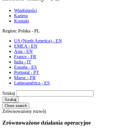
Wiadomości
Kariera
Kontakt
Region: Polska - PL
US (North America) - EN
EMEA - EN
Asia - EN
France - FR
Italia - IT
España - ES
Portugal - PT
Maroc - FR
Latinoamérica - ES
Szukaj
Close search
Zrównoważony rozwój
Zrównoważone działania operacyjne