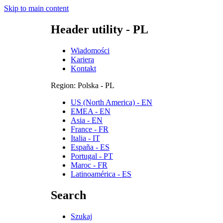
Skip to main content
Header utility - PL
Wiadomości
Kariera
Kontakt
Region: Polska - PL
US (North America) - EN
EMEA - EN
Asia - EN
France - FR
Italia - IT
España - ES
Portugal - PT
Maroc - FR
Latinoamérica - ES
Search
Szukaj