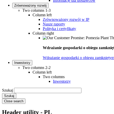
Informacje dla dostawców
Zrównoważony rozwój
Two columns 1-3
Column left
Zrównoważony rozwój w IP
Nasze raporty
Polityka i certyfikaty
Column right
Wdrażanie gospodarki o obiegu zamknięt
Wdrażanie gospodarki o obiegu zamkniętym
Inwestorzy
Two columns 2-2
Column left
Two columns
Inwestorzy
Szukaj
Close search
Header utility - PL