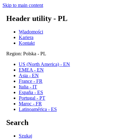
Skip to main content
Header utility - PL
Wiadomości
Kariera
Kontakt
Region: Polska - PL
US (North America) - EN
EMEA - EN
Asia - EN
France - FR
Italia - IT
España - ES
Portugal - PT
Maroc - FR
Latinoamérica - ES
Search
Szukaj