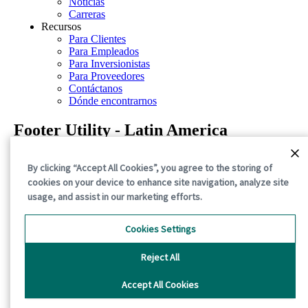
Noticias
Carreras
Recursos
Para Clientes
Para Empleados
Para Inversionistas
Para Proveedores
Contáctanos
Dónde encontrarnos
Footer Utility - Latin America
Aviso de privacidad
By clicking “Accept All Cookies”, you agree to the storing of
Términos de uso
cookies on your device to enhance site navigation, analyze site
Declaraciones sobre la divulgación
Aviso sobre cookies
usage, and assist in our marketing efforts.
©2026 International Paper. All Rights Reserved.
Cookies Settings
Reject All
Accept All Cookies