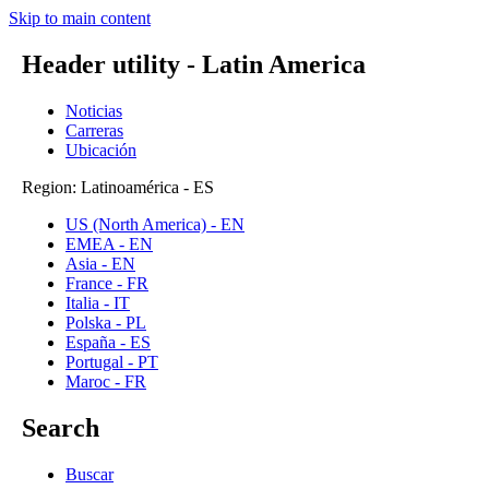
Skip to main content
Header utility - Latin America
Noticias
Carreras
Ubicación
Region: Latinoamérica - ES
US (North America) - EN
EMEA - EN
Asia - EN
France - FR
Italia - IT
Polska - PL
España - ES
Portugal - PT
Maroc - FR
Search
Buscar