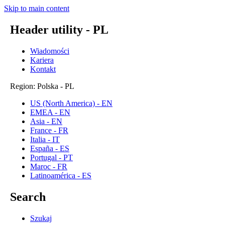
Skip to main content
Header utility - PL
Wiadomości
Kariera
Kontakt
Region: Polska - PL
US (North America) - EN
EMEA - EN
Asia - EN
France - FR
Italia - IT
España - ES
Portugal - PT
Maroc - FR
Latinoamérica - ES
Search
Szukaj