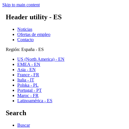
Skip to main content
Header utility - ES
Noticias
Ofertas de empleo
Contacto
Región: España - ES
US (North America) - EN
EMEA - EN
Asia - EN
France - FR
Italia - IT
Polska - PL
Portugal - PT
Maroc - FR
Latinoamérica - ES
Search
Buscar