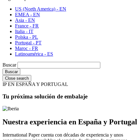
US (North America) - EN
EMEA - EN
Asia - EN
France - FR
Italia - IT
Polska - PL
Portugal - PT
Maroc - FR
Latinoamérica - ES
Buscar
Close search
IP EN ESPAÑA Y PORTUGAL
Tu próxima solución de embalaje
Nuestra experiencia en España y Portugal
International Paper cuenta con décadas de experiencia y unos