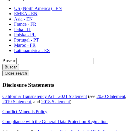
US (North America) - EN
EMEA - EN
Asia - EN
France - FR
Italia - IT
Polska - PL
Portugal - PT
Maroc - FR
Latinoamérica - ES
Buscar
Close search
Disclosure Statements
California Transparency Act - 2021 Statement
(see
2020 Statement
,
2019 Statement
, and
2018 Statement
)
Conflict Minerals Policy
Compliance with the General Data Protection Regulation