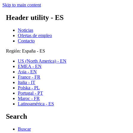
Skip to main content
Header utility - ES
Noticias
Ofertas de empleo
Contacto
Región: España - ES
US (North America) - EN
EMEA - EN
Asia - EN
France - FR
Italia - IT
Polska - PL
Portugal - PT
Maroc - FR
Latinoamérica - ES
Search
Buscar