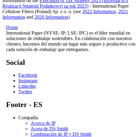
Information on the
Execution of Tax Strategy 2023 (Informacja o
Realizacji Strategii Podatkowej za rok 2023)
- International Paper
Cellulose Fibers (Poland) Sp. z o. o. (see
2022 Information,
2021
Information
and
2020 Information
)
Home
International Paper (NYSE: IP; LSE: IPC) es el líder mundial en
soluciones de embalaje sostenibles. En colaboración con nuestros
clientes, hacemos del mundo un lugar más seguro y productivo con
cada solución de embalaje que entregamos.
Social
Facebook
Instagram
Linkedin
Twitter
Footer - ES
Compañía
Acerca de IP
Acera de DS Smith
Combinación de IP y DS Smith