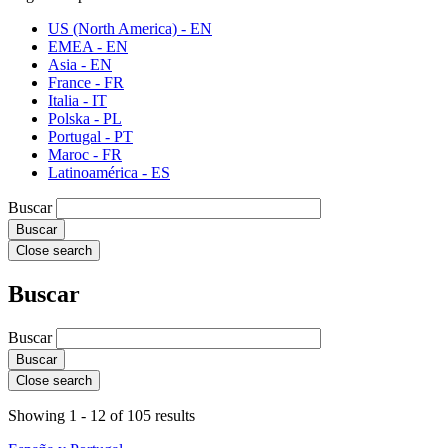
US (North America) - EN
EMEA - EN
Asia - EN
France - FR
Italia - IT
Polska - PL
Portugal - PT
Maroc - FR
Latinoamérica - ES
Buscar
Close search
Buscar
Buscar
Close search
Showing 1 - 12 of 105 results