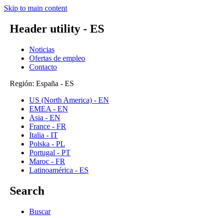
Skip to main content
Header utility - ES
Noticias
Ofertas de empleo
Contacto
Región: España - ES
US (North America) - EN
EMEA - EN
Asia - EN
France - FR
Italia - IT
Polska - PL
Portugal - PT
Maroc - FR
Latinoamérica - ES
Search
Buscar