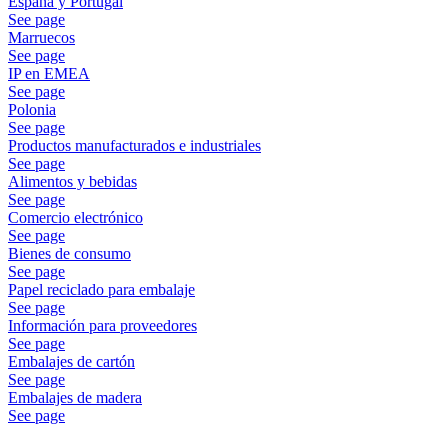
España y Portugal
See page
Marruecos
See page
IP en EMEA
See page
Polonia
See page
Productos manufacturados e industriales
See page
Alimentos y bebidas
See page
Comercio electrónico
See page
Bienes de consumo
See page
Papel reciclado para embalaje
See page
Información para proveedores
See page
Embalajes de cartón
See page
Embalajes de madera
See page