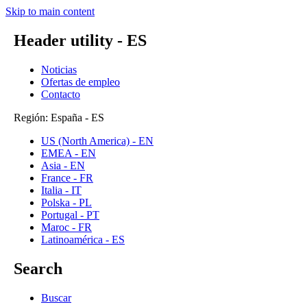
Skip to main content
Header utility - ES
Noticias
Ofertas de empleo
Contacto
Región: España - ES
US (North America) - EN
EMEA - EN
Asia - EN
France - FR
Italia - IT
Polska - PL
Portugal - PT
Maroc - FR
Latinoamérica - ES
Search
Buscar