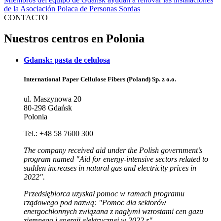
de la Asociación Polaca de Personas Sordas
CONTACTO
Nuestros centros en Polonia
Gdansk: pasta de celulosa
International Paper Cellulose Fibers (Poland) Sp. z o.o.
ul. Maszynowa 20
80-298 Gdańsk
Polonia
Tel.: +48 58 7600 300
The company received aid under the Polish government’s
program named "Aid for energy-intensive sectors related to
sudden increases in natural gas and electricity prices in
2022".
Przedsiębiorca uzyskał pomoc w ramach programu
rządowego pod nazwą: "Pomoc dla sektorów
energochłonnych związana z nagłymi wzrostami cen gazu
ziemnego i energii elektrycznej w 2022 r".