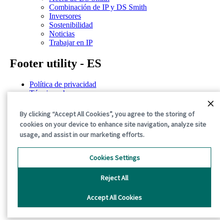
Combinación de IP y DS Smith
Inversores
Sostenibilidad
Noticias
Trabajar en IP
Footer utility - ES
Política de privacidad
Términos de uso
Declaración de confidencialidad
Política de cookies
By clicking “Accept All Cookies”, you agree to the storing of
Términos y condiciones generales
cookies on your device to enhance site navigation, analyze site
usage, and assist in our marketing efforts.
©2026 International Paper. All Rights Reserved.
Cookies Settings
Reject All
Accept All Cookies