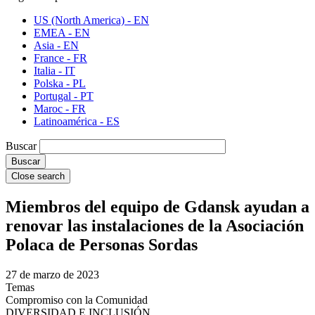
US (North America) - EN
EMEA - EN
Asia - EN
France - FR
Italia - IT
Polska - PL
Portugal - PT
Maroc - FR
Latinoamérica - ES
Buscar
Close search
Miembros del equipo de Gdansk ayudan a
renovar las instalaciones de la Asociación
Polaca de Personas Sordas
27 de marzo de 2023
Temas
Compromiso con la Comunidad
DIVERSIDAD E INCLUSIÓN