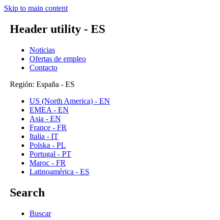
Skip to main content
Header utility - ES
Noticias
Ofertas de empleo
Contacto
Región: España - ES
US (North America) - EN
EMEA - EN
Asia - EN
France - FR
Italia - IT
Polska - PL
Portugal - PT
Maroc - FR
Latinoamérica - ES
Search
Buscar