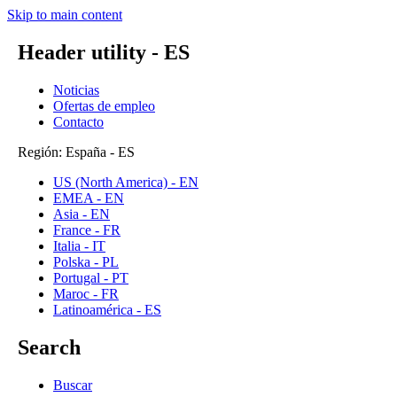
Skip to main content
Header utility - ES
Noticias
Ofertas de empleo
Contacto
Región: España - ES
US (North America) - EN
EMEA - EN
Asia - EN
France - FR
Italia - IT
Polska - PL
Portugal - PT
Maroc - FR
Latinoamérica - ES
Search
Buscar