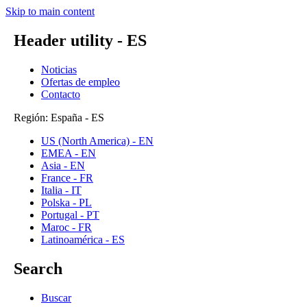
Skip to main content
Header utility - ES
Noticias
Ofertas de empleo
Contacto
Región: España - ES
US (North America) - EN
EMEA - EN
Asia - EN
France - FR
Italia - IT
Polska - PL
Portugal - PT
Maroc - FR
Latinoamérica - ES
Search
Buscar