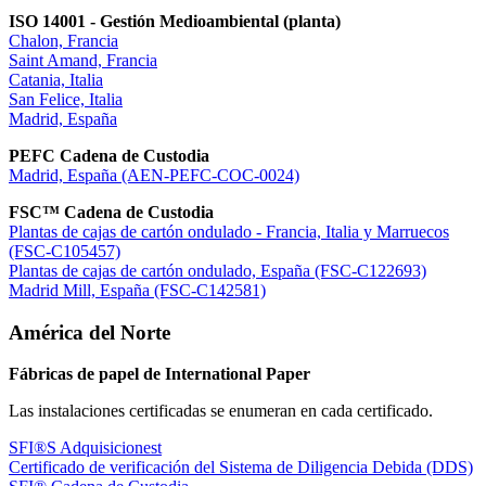
ISO 14001 - Gestión Medioambiental (planta)
Chalon, Francia
Saint Amand, Francia
Catania, Italia
San Felice, Italia
Madrid, España
PEFC Cadena de Custodia
Madrid, España (AEN-PEFC-COC-0024)
FSC™ Cadena de Custodia
Plantas de cajas de cartón ondulado - Francia, Italia y Marruecos
(FSC-C105457)
Plantas de cajas de cartón ondulado, España (FSC-C122693)
Madrid Mill, España (FSC-C142581)
América del Norte
Fábricas de papel de International Paper
Las instalaciones certificadas se enumeran en cada certificado.
SFI®S Adquisicionest
Certificado de verificación del Sistema de Diligencia Debida (DDS)