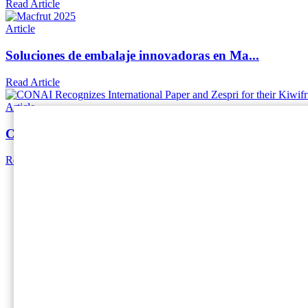
Read Article
Article
Soluciones de embalaje innovadoras en Ma...
Read Article
Article
CONAI reconoce a International Paper y Z...
Read Article
Home
International Paper (NYSE: IP; LSE: IPC) es el líder 
y productivo con cada solución de embalaje que entre
Social
Facebook
Instagram
Linkedin
Twitter