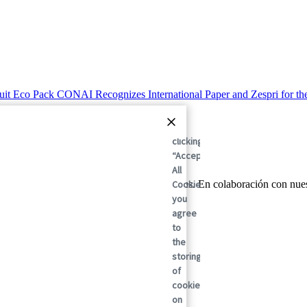
By
clicking
“Accept
All
Cookies”,
mundial en soluciones de embalaje sostenibles. En colaboración con nu
gamos.
you
agree
to
the
storing
of
cookies
on