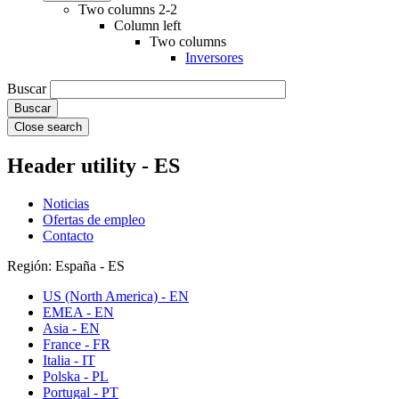
Two columns 2-2
Column left
Two columns
Inversores
Buscar
Close search
Header utility - ES
Noticias
Ofertas de empleo
Contacto
Región: España - ES
US (North America) - EN
EMEA - EN
Asia - EN
France - FR
Italia - IT
Polska - PL
Portugal - PT