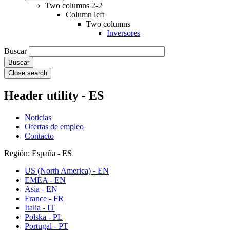
Two columns 2-2
Column left
Two columns
Inversores
Buscar
Close search
Header utility - ES
Noticias
Ofertas de empleo
Contacto
Región: España - ES
US (North America) - EN
EMEA - EN
Asia - EN
France - FR
Italia - IT
Polska - PL
Portugal - PT