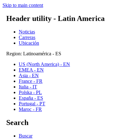
Skip to main content
Header utility - Latin America
Noticias
Carreras
Ubicación
Region: Latinoamérica - ES
US (North America) - EN
EMEA - EN
Asia - EN
France - FR
Italia - IT
Polska - PL
España - ES
Portugal - PT
Maroc - FR
Search
Buscar