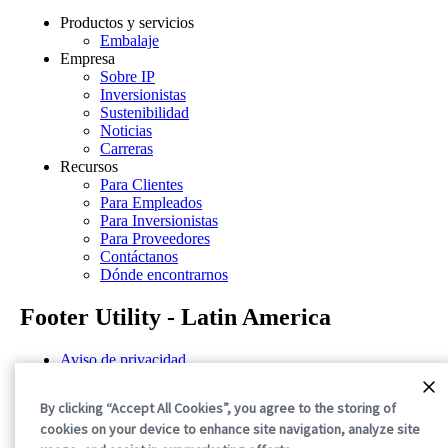
Productos y servicios
Embalaje
Empresa
Sobre IP
Inversionistas
Sustenibilidad
Noticias
Carreras
Recursos
Para Clientes
Para Empleados
Para Inversionistas
Para Proveedores
Contáctanos
Dónde encontrarnos
Footer Utility - Latin America
Aviso de privacidad
Términos de uso
Declaraciones sobre la divulgación
By clicking “Accept All Cookies”, you agree to the storing of
Aviso sobre cookies
cookies on your device to enhance site navigation, analyze site
©2026 International Paper. All Rights Reserved.