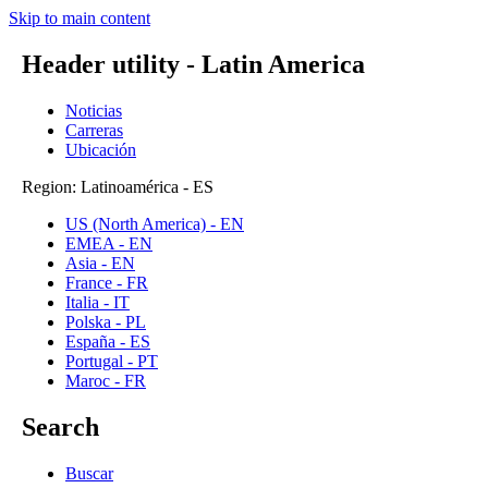
Skip to main content
Header utility - Latin America
Noticias
Carreras
Ubicación
Region: Latinoamérica - ES
US (North America) - EN
EMEA - EN
Asia - EN
France - FR
Italia - IT
Polska - PL
España - ES
Portugal - PT
Maroc - FR
Search
Buscar