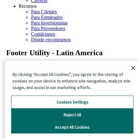
Carreras
Recursos
Para Clientes
Para Empleados
Para Inversionistas
Para Proveedores
Contáctanos
Dónde encontrarnos
Footer Utility - Latin America
Aviso de privacidad
Términos de uso
By clicking “Accept All Cookies”, you agree to the storing of
Declaraciones sobre la divulgación
cookies on your device to enhance site navigation, analyze site
Aviso sobre cookies
usage, and assist in our marketing efforts.
©2026 International Paper. All Rights Reserved.
Cookies Settings
Reject All
Accept All Cookies