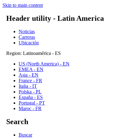
Skip to main content
Header utility - Latin America
Noticias
Carreras
Ubicación
Region: Latinoamérica - ES
US (North America) - EN
EMEA - EN
Asia - EN
France - FR
Italia - IT
Polska - PL
España - ES
Portugal - PT
Maroc - FR
Search
Buscar