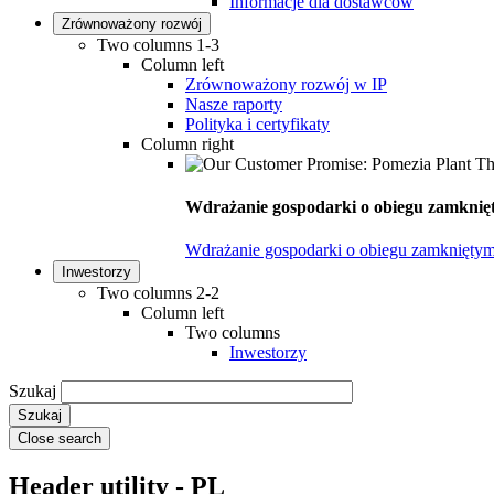
Informacje dla dostawców
Zrównoważony rozwój
Two columns 1-3
Column left
Zrównoważony rozwój w IP
Nasze raporty
Polityka i certyfikaty
Column right
Wdrażanie gospodarki o obiegu zamknięt
Wdrażanie gospodarki o obiegu zamkniętym
Inwestorzy
Two columns 2-2
Column left
Two columns
Inwestorzy
Szukaj
Close search
Header utility - PL