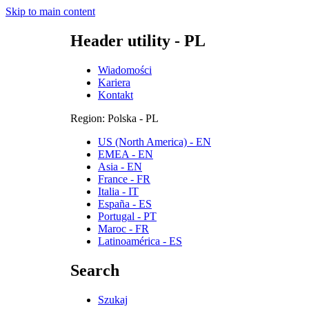
Skip to main content
Header utility - PL
Wiadomości
Kariera
Kontakt
Region: Polska - PL
US (North America) - EN
EMEA - EN
Asia - EN
France - FR
Italia - IT
España - ES
Portugal - PT
Maroc - FR
Latinoamérica - ES
Search
Szukaj