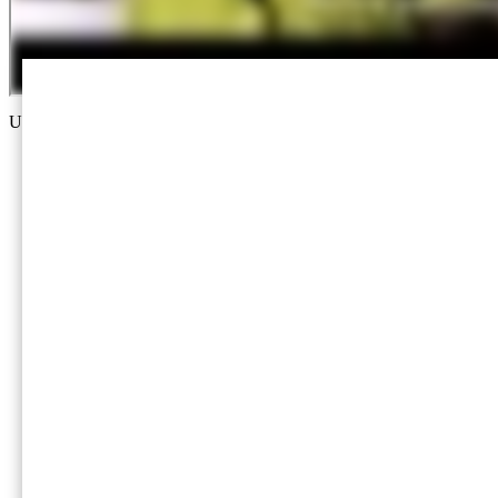
Udostępnij ten zasób
Home
International Paper (NYSE: IP; LSE: IPC) jest świa
staje się bezpieczniejszy i bardziej produktywny, raz
Social
Facebook
Instagram
Linkedin
Twitter
Footer - PL
Firma
O IP
O DS Smith