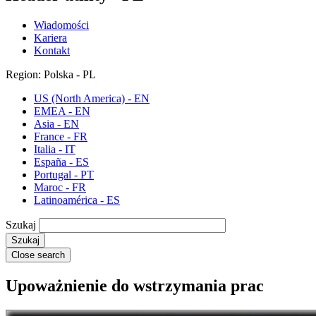
Wiadomości
Kariera
Kontakt
Region: Polska - PL
US (North America) - EN
EMEA - EN
Asia - EN
France - FR
Italia - IT
España - ES
Portugal - PT
Maroc - FR
Latinoamérica - ES
Szukaj
Close search
Upoważnienie do wstrzymania prac