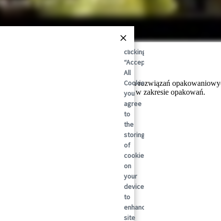
By
clicking
“Accept
All
Cookies”,
towym liderem w dziedzinie zrównoważonych rozwiązań opakowaniowych
 po raz realizując zrównoważone rozwiązania w zakresie opakowań.
you
agree
to
the
storing
of
cookies
on
your
device
to
enhance
site