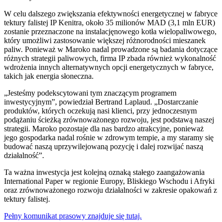
W celu dalszego zwiększania efektywności energetycznej w fabryce
tektury falistej IP Kenitra, około 35 milionów MAD (3,1 mln EUR)
zostanie przeznaczone na instalacjęnowego kotła wielopaliwowego,
który umożliwi zastosowanie większej różnorodności mieszanek
paliw. Ponieważ w Maroko nadal prowadzone są badania dotyczące
różnych strategii paliwowych, firma IP zbada również wykonalność
wdrożenia innych alternatywnych opcji energetycznych w fabryce,
takich jak energia słoneczna.
„Jesteśmy podekscytowani tym znaczącym programem
inwestycyjnym”, powiedział Bertrand Laplaud. „Dostarczanie
produktów, których oczekują nasi klienci, przy jednoczesnym
podążaniu ścieżką zrównoważonego rozwoju, jest podstawą naszej
strategii. Maroko pozostaje dla nas bardzo atrakcyjne, ponieważ
jego gospodarka nadal rośnie w zdrowym tempie, a my staramy się
budować naszą uprzywilejowaną pozycję i dalej rozwijać naszą
działalność”.
Ta ważna inwestycja jest kolejną oznaką stałego zaangażowania
International Paper w regionie Europy, Bliskiego Wschodu i Afryki
oraz zrównoważonego rozwoju działalności w zakresie opakowań z
tektury falistej.
Pełny komunikat prasowy znajduje się tutaj.