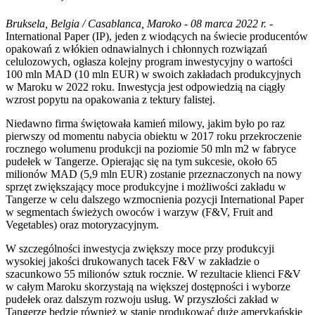
Bruksela, Belgia / Casablanca, Maroko - 08 marca 2022 r.
-
International Paper (IP), jeden z wiodących na świecie producentów
opakowań z włókien odnawialnych i chłonnych rozwiązań
celulozowych, ogłasza kolejny program inwestycyjny o wartości
100 mln MAD (10 mln EUR) w swoich zakładach produkcyjnych
w Maroku w 2022 roku. Inwestycja jest odpowiedzią na ciągły
wzrost popytu na opakowania z tektury falistej.
Niedawno firma świętowała kamień milowy, jakim było po raz
pierwszy od momentu nabycia obiektu w 2017 roku przekroczenie
rocznego wolumenu produkcji na poziomie 50 mln m2 w fabryce
pudełek w Tangerze. Opierając się na tym sukcesie, około 65
milionów MAD (5,9 mln EUR) zostanie przeznaczonych na nowy
sprzęt zwiększający moce produkcyjne i możliwości zakładu w
Tangerze w celu dalszego wzmocnienia pozycji International Paper
w segmentach świeżych owoców i warzyw (F&V, Fruit and
Vegetables) oraz motoryzacyjnym.
W szczególności inwestycja zwiększy moce przy produkcyji
wysokiej jakości drukowanych tacek F&V w zakładzie o
szacunkowo 55 milionów sztuk rocznie. W rezultacie klienci F&V
w całym Maroku skorzystają na większej dostępności i wyborze
pudełek oraz dalszym rozwoju usług. W przyszłości zakład w
Tangerze będzie również w stanie produkować duże amerykańskie