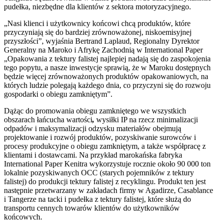
pudełka, niezbędne dla klientów z sektora motoryzacyjnego.
„Nasi klienci i użytkownicy końcowi chcą produktów, które
przyczyniają się do bardziej zrównoważonej, niskoemisyjnej
przyszłości”, wyjaśnia Bertrand Laplaud, Regionalny Dyrektor
Generalny na Maroko i Afrykę Zachodnią w International Paper
„Opakowania z tektury falistej najlepiej nadają się do zaspokojenia
tego popytu, a nasze inwestycje sprawią, że w Maroku dostępnych
będzie więcej zrównoważonych produktów opakowaniowych, na
których ludzie polegają każdego dnia, co przyczyni się do rozwoju
gospodarki o obiegu zamkniętym”.
Dążąc do promowania obiegu zamkniętego we wszystkich
obszarach łańcucha wartości
,
wysiłki IP na rzecz minimalizacji
odpadów i maksymalizacji odzysku materiałów obejmują
projektowanie i rozwój produktów, pozyskiwanie surowców i
procesy produkcyjne o obiegu zamkniętym, a także współpracę z
klientami i dostawcami. Na przykład marokańska fabryka
International Paper Kenitra wykorzystuje rocznie około 90 000 ton
lokalnie pozyskiwanych OCC (starych pojemników z tektury
falistej) do produkcji tektury falistej z recyklingu. Produkt ten jest
następnie przetwarzany w zakładach firmy w Agadirze, Casablance
i Tangerze na tacki i pudełka z tektury falistej, które służą do
transportu cennych towarów klientów do użytkowników
końcowych.