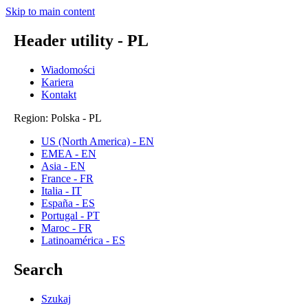
Skip to main content
Header utility - PL
Wiadomości
Kariera
Kontakt
Region: Polska - PL
US (North America) - EN
EMEA - EN
Asia - EN
France - FR
Italia - IT
España - ES
Portugal - PT
Maroc - FR
Latinoamérica - ES
Search
Szukaj