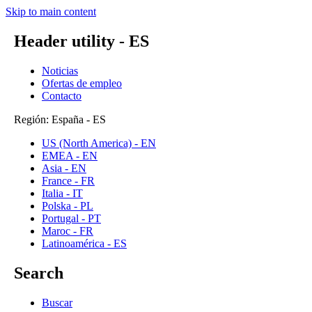
Skip to main content
Header utility - ES
Noticias
Ofertas de empleo
Contacto
Región: España - ES
US (North America) - EN
EMEA - EN
Asia - EN
France - FR
Italia - IT
Polska - PL
Portugal - PT
Maroc - FR
Latinoamérica - ES
Search
Buscar