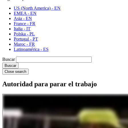
US (North America) - EN
EMEA - EN
Asia - EN
France - FR
Italia - IT
Polska - PL
Portugal - PT
Maroc - FR
Latinoamérica - ES
Buscar
Close search
Autoridad para parar el trabajo