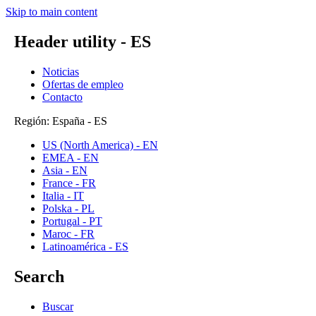
Skip to main content
Header utility - ES
Noticias
Ofertas de empleo
Contacto
Región: España - ES
US (North America) - EN
EMEA - EN
Asia - EN
France - FR
Italia - IT
Polska - PL
Portugal - PT
Maroc - FR
Latinoamérica - ES
Search
Buscar