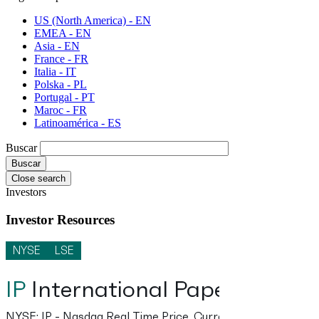
US (North America) - EN
EMEA - EN
Asia - EN
France - FR
Italia - IT
Polska - PL
Portugal - PT
Maroc - FR
Latinoamérica - ES
Buscar
Close search
Investors
Investor Resources