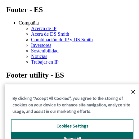
Footer - ES
Compañía
Acerca de IP
Acera de DS Smith
Combinación de IP y DS Smith
Inversores
Sostenibilidad
Noticias
Trabajar en IP
Footer utility - ES
Política de privacidad
Términos de uso
By clicking “Accept All Cookies”, you agree to the storing of
Declaración de confidencialidad
cookies on your device to enhance site navigation, analyze site
Política de cookies
Términos y condiciones generales
usage, and assist in our marketing efforts.
©2026 International Paper. All Rights Reserved.
Cookies Settings
Reject All