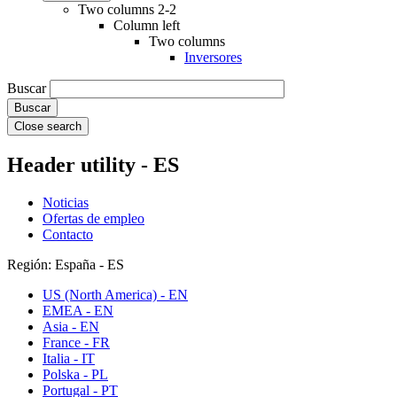
Two columns 2-2
Column left
Two columns
Inversores
Buscar
Close search
Header utility - ES
Noticias
Ofertas de empleo
Contacto
Región: España - ES
US (North America) - EN
EMEA - EN
Asia - EN
France - FR
Italia - IT
Polska - PL
Portugal - PT