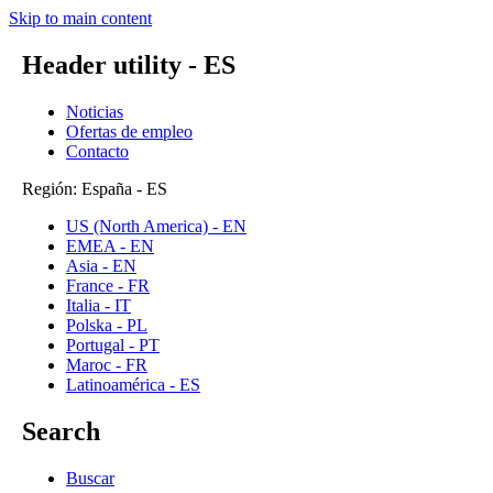
Skip to main content
Header utility - ES
Noticias
Ofertas de empleo
Contacto
Región: España - ES
US (North America) - EN
EMEA - EN
Asia - EN
France - FR
Italia - IT
Polska - PL
Portugal - PT
Maroc - FR
Latinoamérica - ES
Search
Buscar