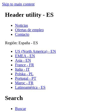
Skip to main content
Header utility - ES
Noticias
Ofertas de empleo
Contacto
Región: España - ES
US (North America) - EN
EMEA - EN
Asia - EN
France - FR
Italia - IT
Polska - PL
Portugal - PT
Maroc - FR
Latinoamérica - ES
Search
Buscar