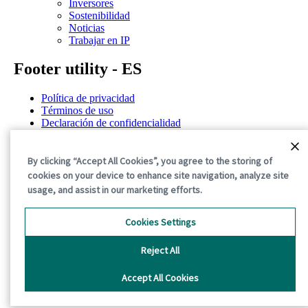
Inversores
Sostenibilidad
Noticias
Trabajar en IP
Footer utility - ES
Política de privacidad
Términos de uso
Declaración de confidencialidad
Política de cookies
Términos y condiciones generales
By clicking “Accept All Cookies”, you agree to the storing of
©2026 International Paper. All Rights Reserved.
cookies on your device to enhance site navigation, analyze site
usage, and assist in our marketing efforts.
Cookies Settings
Reject All
Accept All Cookies