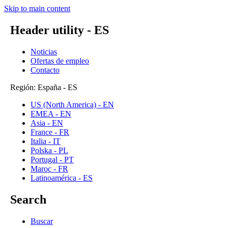
Skip to main content
Header utility - ES
Noticias
Ofertas de empleo
Contacto
Región: España - ES
US (North America) - EN
EMEA - EN
Asia - EN
France - FR
Italia - IT
Polska - PL
Portugal - PT
Maroc - FR
Latinoamérica - ES
Search
Buscar