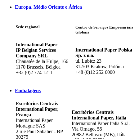
Europa, Médio Oriente e África
Sede regional
Centro de Serviços Empresariais
Globais
International Paper
International Paper Polska
IP Belgian Services
Sp. z o.o.
Company SRL
ul. Lubicz 23
Chaussée de la Hulpe, 166
31-503 Krakow, Polónia
1170 Brussels, Bélgica
+48 (0)12 252 6000
+32 (0)2 774 1211
Embalagens
Escritórios Centrais
International Paper,
Escritórios Centrais
França
International Paper, Itália
International Paper
International Paper Italia S.r.l.
Mortagne SAS
Via Ornago, 55
2 rue Paul Sabatier - BP
20882 Bellusco (MB), Itália
30275