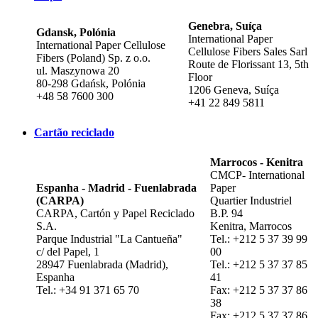
Genebra, Suíça
Gdansk, Polónia
International Paper
International Paper Cellulose
Cellulose Fibers Sales Sarl
Fibers (Poland) Sp. z o.o.
Route de Florissant 13, 5th
ul. Maszynowa 20
Floor
80-298 Gdańsk, Polónia
1206 Geneva, Suíça
+48 58 7600 300
+41 22 849 5811
Cartão reciclado
Marrocos - Kenitra
CMCP- International
Espanha - Madrid - Fuenlabrada
Paper ​
(CARPA)​
Quartier Industriel​
CARPA, Cartón y Papel Reciclado
B.P. 94​
S.A.​
Kenitra​, Marrocos​
Parque Industrial "La Cantueña"​
Tel.: +212 5 37 39 99
c/ del Papel, 1​
00​
28947 Fuenlabrada (Madrid)​,
Tel.: +212 5 37 37 85
Espanha​
41​
Tel.: +34 91 371 65 70
Fax: +212 5 37 37 86
38​
Fax: +212 5 37 37 86