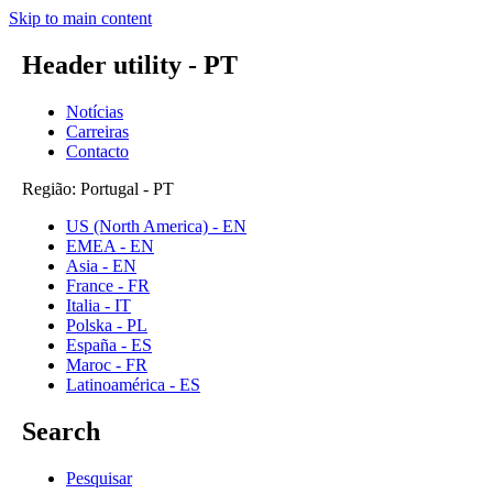
Skip to main content
Header utility - PT
Notícias
Carreiras
Contacto
Região: Portugal - PT
US (North America) - EN
EMEA - EN
Asia - EN
France - FR
Italia - IT
Polska - PL
España - ES
Maroc - FR
Latinoamérica - ES
Search
Pesquisar