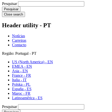
Pesquisar
Close search
Header utility - PT
Notícias
Carreiras
Contacto
Região: Portugal - PT
US (North America) - EN
EMEA - EN
Asia - EN
France - FR
Italia - IT
Polska - PL
España - ES
Maroc - FR
Latinoamérica - ES
Pesquisar