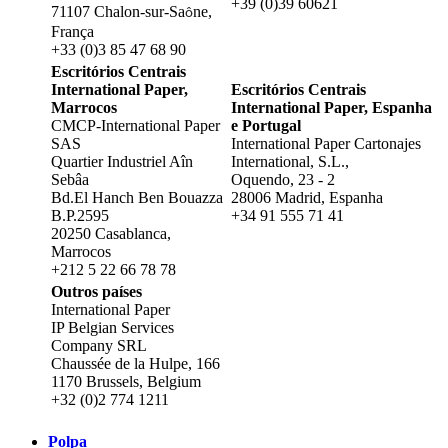
+39 (0)39 60621
71107 Chalon-sur-Sa
ne,
ô
França
+33 (0)3 85 47 68 90
Escritórios Centrais
International Paper,
Escritórios Centrais
Marrocos
International Paper, Espanha
CMCP-International Paper
e Portugal
SAS
International Paper​ Cartonajes
Quartier Industriel Aîn
International, S.L.,
Sebâa
Oquendo, 23 - 2
Bd.El Hanch Ben Bouazza
28006 Madrid, Espanha
B.P.2595
+34 91 555 71 41
20250 Casablanca,
Marrocos
+212 5 22 66 78 78
Outros países
International Paper
IP Belgian Services
Company SRL
Chaussée de la Hulpe, 166
1170 Brussels, Belgium
+32 (0)2 774 1211
Polpa