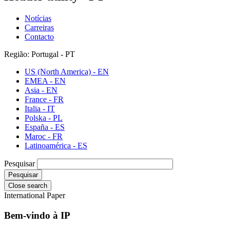
Notícias
Carreiras
Contacto
Região: Portugal - PT
US (North America) - EN
EMEA - EN
Asia - EN
France - FR
Italia - IT
Polska - PL
España - ES
Maroc - FR
Latinoamérica - ES
Pesquisar
Close search
International Paper
Bem-vindo à IP