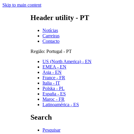
Skip to main content
Header utility - PT
Notícias
Carreiras
Contacto
Região: Portugal - PT
US (North America) - EN
EMEA - EN
Asia - EN
France - FR
Italia - IT
Polska - PL
España - ES
Maroc - FR
Latinoamérica - ES
Search
Pesquisar