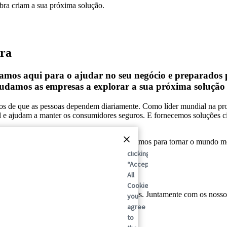
ibra criam a sua próxima solução.
bra
stamos aqui para o ajudar no seu negócio e preparados
udamos as empresas a explorar a sua próxima solução à
tos de que as pessoas dependem diariamente. Como líder mundial na pro
e ajudam a manter os consumidores seguros. E fornecemos soluções cir
novas prioridades. E todos os dias trabalhamos para tornar o mundo mel
By
clicking
“Accept
panhar o futuro.
All
Cookies”,
lobal em soluções de embalagens sustentáveis. Juntamente com os nosso
you
ada vez.
agree
to