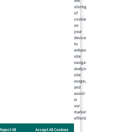
the
storing
of
cookies
on
your
device
to
enhance
site
navigation,
analyze
site
usage,
and
assist
in
our
marketing
efforts.
Reject All
Accept All Cookies