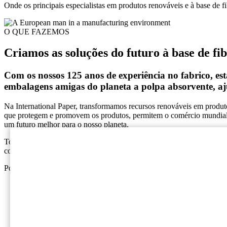
Onde os principais especialistas em produtos renováveis e à base de f
O QUE FAZEMOS
Criamos as soluções do futuro à base de fi
Com os nossos 125 anos de experiência no fabrico, e
embalagens amigas do planeta a polpa absorvente, aj
Na International Paper, transformamos recursos renováveis em produ
que protegem e promovem os produtos, permitem o comércio mundial 
um futuro melhor para o nosso planeta.
Todos os dias, o mundo avança com novas ideias, novas tecnologias e 
colaboradores, parceiros e comunidades possam prosperar.
Pode contar connosco para estarmos sempre um passo à frente e acom
Home
A International Paper (NYSE: IP; LSE: IPC) é líder g
produtivo, uma solução de embalagem sustentável de c
Social