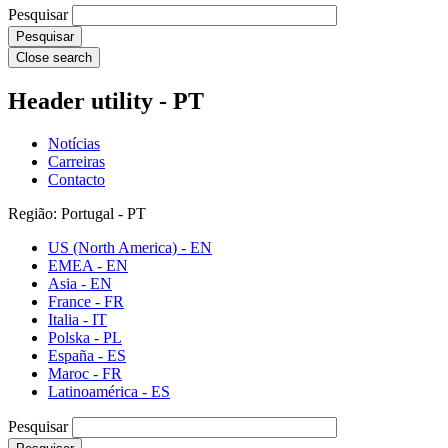
Pesquisar
Close search
Header utility - PT
Notícias
Carreiras
Contacto
Região: Portugal - PT
US (North America) - EN
EMEA - EN
Asia - EN
France - FR
Italia - IT
Polska - PL
España - ES
Maroc - FR
Latinoamérica - ES
Pesquisar