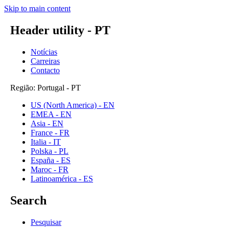
Skip to main content
Header utility - PT
Notícias
Carreiras
Contacto
Região: Portugal - PT
US (North America) - EN
EMEA - EN
Asia - EN
France - FR
Italia - IT
Polska - PL
España - ES
Maroc - FR
Latinoamérica - ES
Search
Pesquisar