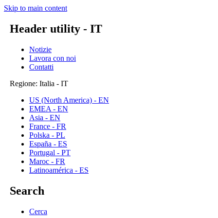
Skip to main content
Header utility - IT
Notizie
Lavora con noi
Contatti
Regione: Italia - IT
US (North America) - EN
EMEA - EN
Asia - EN
France - FR
Polska - PL
España - ES
Portugal - PT
Maroc - FR
Latinoamérica - ES
Search
Cerca