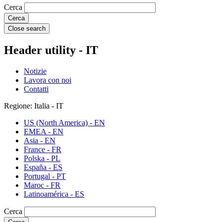
Cerca
Close search
Header utility - IT
Notizie
Lavora con noi
Contatti
Regione: Italia - IT
US (North America) - EN
EMEA - EN
Asia - EN
France - FR
Polska - PL
España - ES
Portugal - PT
Maroc - FR
Latinoamérica - ES
Cerca