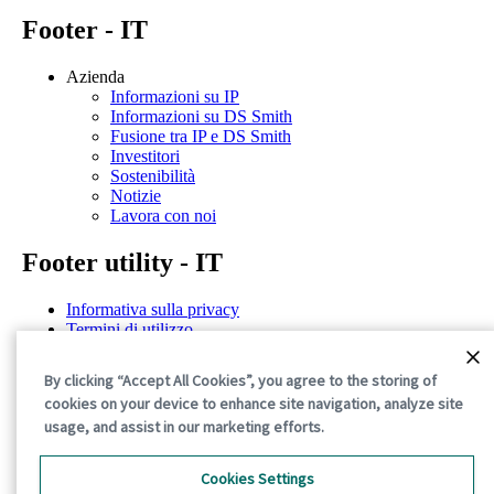
Footer - IT
Azienda
Informazioni su IP
Informazioni su DS Smith
Fusione tra IP e DS Smith
Investitori
Sostenibilità
Notizie
Lavora con noi
Footer utility - IT
Informativa sulla privacy
Termini di utilizzo
Dichiarazioni di trasparenza
Politica sui cookie
By clicking “Accept All Cookies”, you agree to the storing of
Termini e condizioni generali
cookies on your device to enhance site navigation, analyze site
©2026 International Paper. All Rights Reserved.
usage, and assist in our marketing efforts.
Cookies Settings