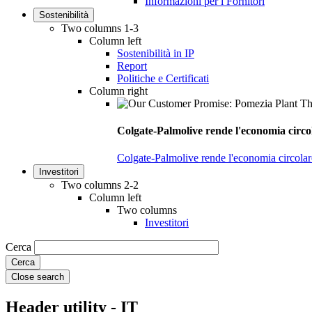
Informazioni per i Fornitori
Sostenibilità
Two columns 1-3
Column left
Sostenibilità in IP
Report
Politiche e Certificati
Column right
Colgate-Palmolive rende l'economia circol
Colgate-Palmolive rende l'economia circolare
Investitori
Two columns 2-2
Column left
Two columns
Investitori
Cerca
Close search
Header utility - IT