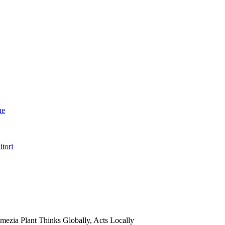
ne
itori