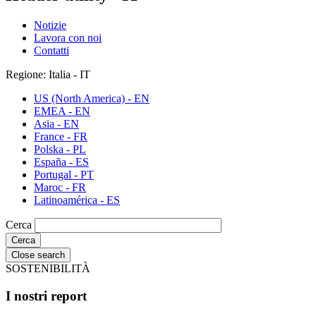
Notizie
Lavora con noi
Contatti
Regione: Italia - IT
US (North America) - EN
EMEA - EN
Asia - EN
France - FR
Polska - PL
España - ES
Portugal - PT
Maroc - FR
Latinoamérica - ES
Cerca
Close search
SOSTENIBILITÀ
I nostri report