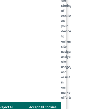
the
storing
of
cookies
on
your
device
to
enhance
site
navigation,
analyze
site
usage,
and
assist
in
our
marketing
efforts.
Reject All
Accept All Cookies