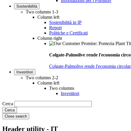
Informazioni per i Fornitori
Sostenibilità
Two columns 1-3
Column left
Sostenibilità in IP
Report
Politiche e Certificati
Column right
Colgate-Palmolive rende l'economia circol
Colgate-Palmolive rende l'economia circolare
Investitori
Two columns 2-2
Column left
Two columns
Investitori
Cerca
Close search
Header utility - IT