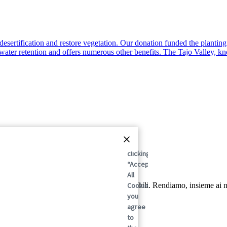
By
clicking
“Accept
All
Cookies”,
ale nelle soluzioni di imballaggio sostenibili. Rendiamo, insieme ai nos
.
you
agree
to