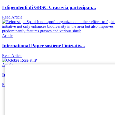
I dipendenti di GBSC Cracovia partecipan...
Read Article
Article
International Paper sostiene l'iniziativ...
Read Article
Article
International Paper sostiene Pink Octobe...
Read Article
Home
International Paper (NYSE: IP; LSE: IPC) è leader mondi
ogni soluzione di imballaggio sostenibile che forniamo
Social