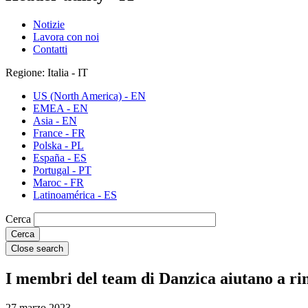
Notizie
Lavora con noi
Contatti
Regione: Italia - IT
US (North America) - EN
EMEA - EN
Asia - EN
France - FR
Polska - PL
España - ES
Portugal - PT
Maroc - FR
Latinoamérica - ES
Cerca
Close search
I membri del team di Danzica aiutano a rin
27 marzo 2023