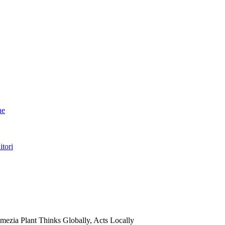
ne
itori