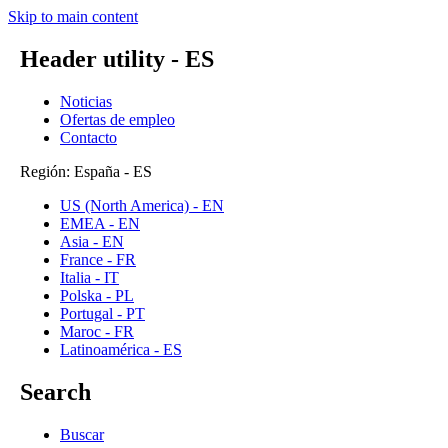
Skip to main content
Header utility - ES
Noticias
Ofertas de empleo
Contacto
Región: España - ES
US (North America) - EN
EMEA - EN
Asia - EN
France - FR
Italia - IT
Polska - PL
Portugal - PT
Maroc - FR
Latinoamérica - ES
Search
Buscar