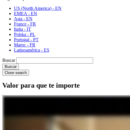
US (North America) - EN
EMEA - EN
Asia - EN
France - FR
Italia - IT
Polska - PL
Portugal - PT
Maroc - FR
Latinoamérica - ES
Buscar
Close search
Valor para que te importe