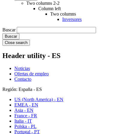
Two columns 2-2
Column left
Two columns
Inversores
Buscar
Close search
Header utility - ES
Noticias
Ofertas de empleo
Contacto
Región: España - ES
US (North America) - EN
EMEA - EN
Asia - EN
France - FR
Italia - IT
Polska - PL
Portugal - PT