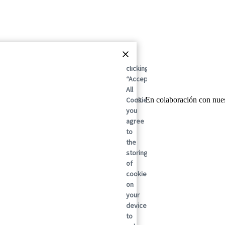
By
clicking
“Accept
All
Cookies”,
mundial en soluciones de embalaje sostenibles. En colaboración con nu
gamos.
you
agree
to
the
storing
of
cookies
on
your
device
to