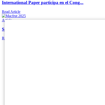
International Paper participa en el Cong...
Read Article
Article
Soluciones de embalaje innovadoras en Ma...
Read Article
Home
International Paper (NYSE: IP; LSE: IPC) es el líder 
y productivo con cada solución de embalaje que entre
Social
Facebook
Instagram
Linkedin
Twitter
Footer - ES
Compañía