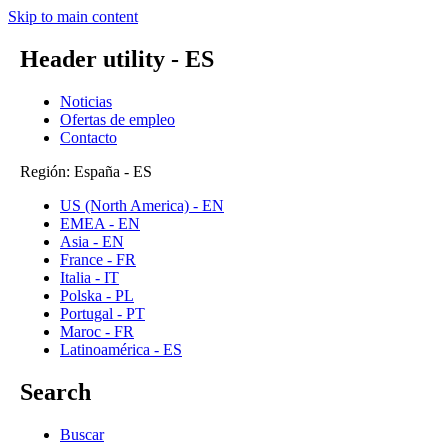
Skip to main content
Header utility - ES
Noticias
Ofertas de empleo
Contacto
Región: España - ES
US (North America) - EN
EMEA - EN
Asia - EN
France - FR
Italia - IT
Polska - PL
Portugal - PT
Maroc - FR
Latinoamérica - ES
Search
Buscar