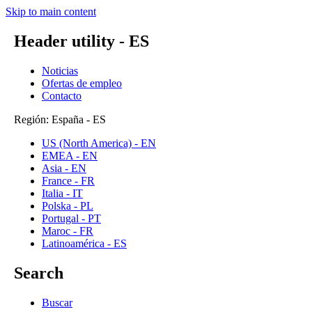
Skip to main content
Header utility - ES
Noticias
Ofertas de empleo
Contacto
Región: España - ES
US (North America) - EN
EMEA - EN
Asia - EN
France - FR
Italia - IT
Polska - PL
Portugal - PT
Maroc - FR
Latinoamérica - ES
Search
Buscar