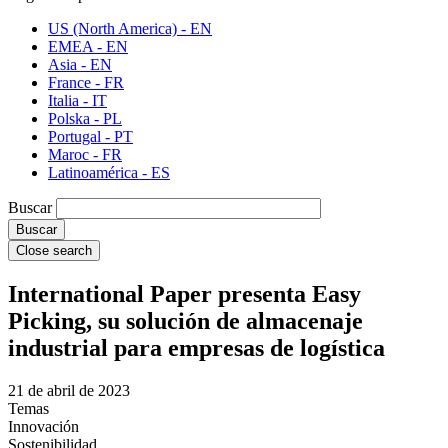
US (North America) - EN
EMEA - EN
Asia - EN
France - FR
Italia - IT
Polska - PL
Portugal - PT
Maroc - FR
Latinoamérica - ES
Buscar
Close search
International Paper presenta Easy
Picking, su solución de almacenaje
industrial para empresas de logística
21 de abril de 2023
Temas
Innovación
Sostenibilidad