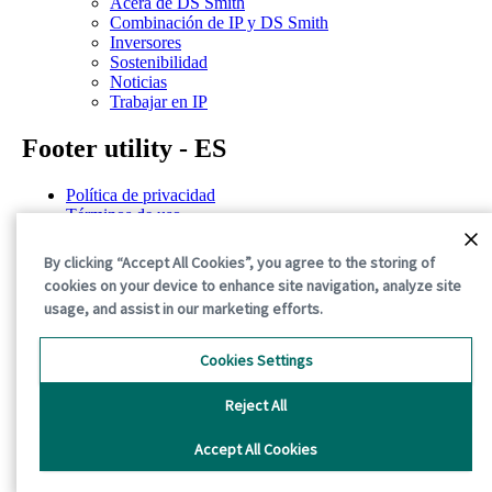
Acera de DS Smith
Combinación de IP y DS Smith
Inversores
Sostenibilidad
Noticias
Trabajar en IP
Footer utility - ES
Política de privacidad
Términos de uso
Declaración de confidencialidad
Política de cookies
By clicking “Accept All Cookies”, you agree to the storing of
Términos y condiciones generales
cookies on your device to enhance site navigation, analyze site
usage, and assist in our marketing efforts.
©2026 International Paper. All Rights Reserved.
Cookies Settings
Reject All
Accept All Cookies