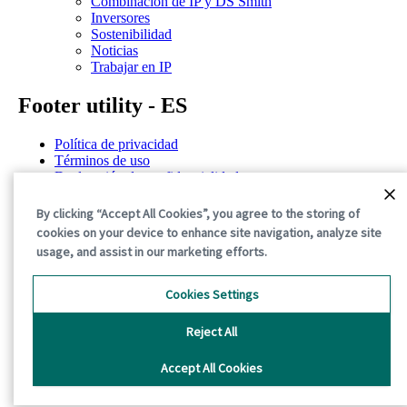
Combinación de IP y DS Smith
Inversores
Sostenibilidad
Noticias
Trabajar en IP
Footer utility - ES
Política de privacidad
Términos de uso
Declaración de confidencialidad
Política de cookies
Términos y condiciones generales
By clicking “Accept All Cookies”, you agree to the storing of
cookies on your device to enhance site navigation, analyze site
©2026 International Paper. All Rights Reserved.
usage, and assist in our marketing efforts.
Cookies Settings
Reject All
Accept All Cookies