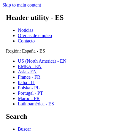
Skip to main content
Header utility - ES
Noticias
Ofertas de empleo
Contacto
Región: España - ES
US (North America) - EN
EMEA - EN
Asia - EN
France - FR
Italia - IT
Polska - PL
Portugal - PT
Maroc - FR
Latinoamérica - ES
Search
Buscar