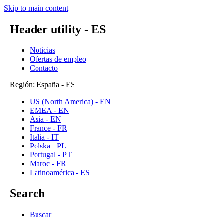
Skip to main content
Header utility - ES
Noticias
Ofertas de empleo
Contacto
Región: España - ES
US (North America) - EN
EMEA - EN
Asia - EN
France - FR
Italia - IT
Polska - PL
Portugal - PT
Maroc - FR
Latinoamérica - ES
Search
Buscar