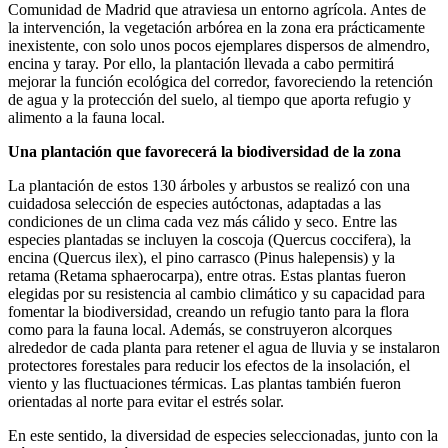
Comunidad de Madrid que atraviesa un entorno agrícola. Antes de
la intervención, la vegetación arbórea en la zona era prácticamente
inexistente, con solo unos pocos ejemplares dispersos de almendro,
encina y taray. Por ello, la plantación llevada a cabo permitirá
mejorar la función ecológica del corredor, favoreciendo la retención
de agua y la protección del suelo, al tiempo que aporta refugio y
alimento a la fauna local.
Una plantación que favorecerá la biodiversidad de la zona
La plantación de estos 130 árboles y arbustos se realizó con una
cuidadosa selección de especies autóctonas, adaptadas a las
condiciones de un clima cada vez más cálido y seco. Entre las
especies plantadas se incluyen la coscoja (Quercus coccifera), la
encina (Quercus ilex), el pino carrasco (Pinus halepensis) y la
retama (Retama sphaerocarpa), entre otras. Estas plantas fueron
elegidas por su resistencia al cambio climático y su capacidad para
fomentar la biodiversidad, creando un refugio tanto para la flora
como para la fauna local. Además, se construyeron alcorques
alrededor de cada planta para retener el agua de lluvia y se instalaron
protectores forestales para reducir los efectos de la insolación, el
viento y las fluctuaciones térmicas. Las plantas también fueron
orientadas al norte para evitar el estrés solar.
En este sentido, la diversidad de especies seleccionadas, junto con la