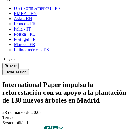
US (North America) - EN
EMEA - EN
Asia - EN
France - FR
Italia - IT
Polska - PL
Portugal - PT
Maroc - FR
Latinoamérica - ES
Buscar
Close search
International Paper impulsa la
reforestación con su apoyo a la plantación
de 130 nuevos árboles en Madrid
28 de marzo de 2025
Temas
Sostenibilidad